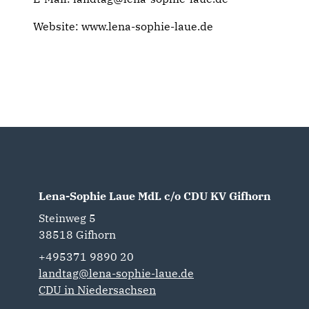
Website: www.lena-sophie-laue.de
Lena-Sophie Laue MdL c/o CDU KV Gifhorn
Steinweg 5
38518
Gifhorn
+495371 9890 20
landtag@lena-sophie-laue.de
CDU in Niedersachsen