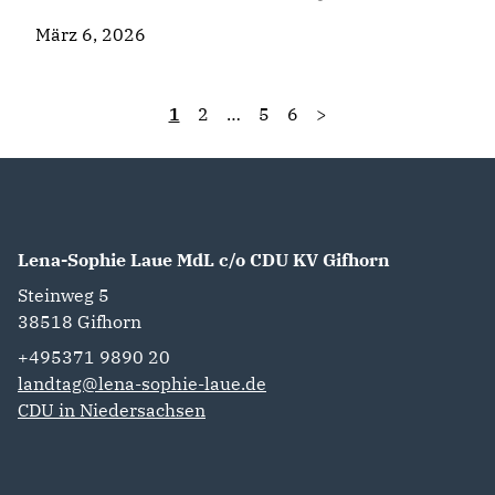
März 6, 2026
1
2
…
5
6
>
Lena-Sophie Laue MdL c/o CDU KV Gifhorn
Steinweg 5
38518
Gifhorn
+495371 9890 20
landtag@lena-sophie-laue.de
CDU in Niedersachsen